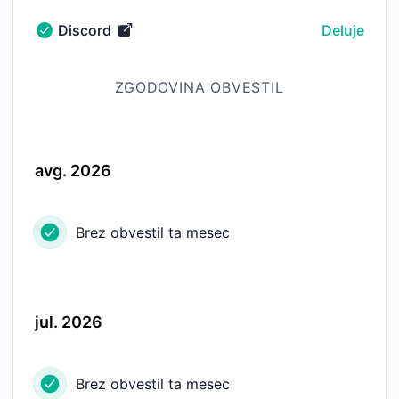
Discord
Deluje
Discord - Deluje
ZGODOVINA OBVESTIL
avg. 2026
Brez obvestil ta mesec
jul. 2026
Brez obvestil ta mesec