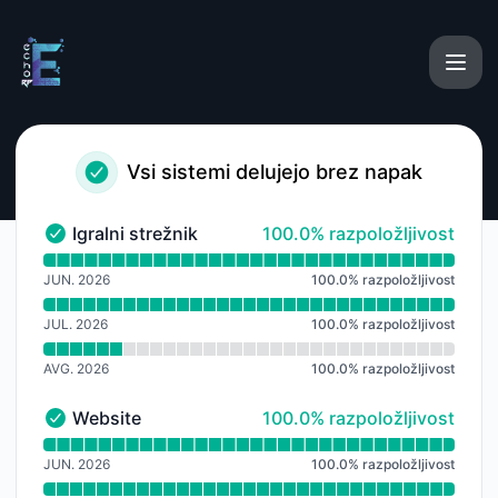
EchoRP - Zgodovina obvestil
Vsi sistemi delujejo brez napak
100% - razpoložljivost
Igralni strežnik
100.0% razpoložljivost
Igralni strežnik - Deluje
Preberite graf časa delovanja za Igralni strežnik
JUN. 2026
100.0
%
razpoložljivost
JUL. 2026
100.0
%
razpoložljivost
AVG. 2026
100.0
%
razpoložljivost
100% - razpoložljivost
Website
100.0% razpoložljivost
Website - Deluje
Preberite graf časa delovanja za Website
JUN. 2026
100.0
%
razpoložljivost