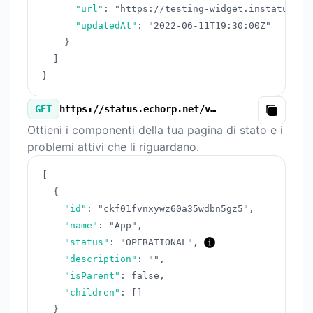
"url"
:
"https://testing-widget.instatus.co
"updatedAt"
:
"2022-06-11T19:30:00Z"
}
]
}
GET
https://status.echorp.net/v3/components.json
Copy
Ottieni i componenti della tua pagina di stato e i
problemi attivi che li riguardano.
[
{
"id"
:
"ckf01fvnxywz60a35wdbn5gz5"
,
"name"
:
"App"
,
"status"
:
"OPERATIONAL"
,
"description"
:
""
,
"isParent"
:
false
,
"children"
:
[
]
}