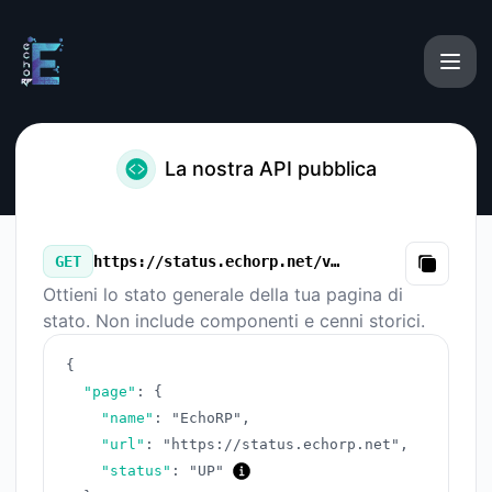
EchoRP - La nostra API pubblica
La nostra API pubblica
GET
https://status.echorp.net/v3/summary.json
Copy
Ottieni lo stato generale della tua pagina di
stato. Non include componenti e cenni storici.
{
"page"
:
{
"name"
:
"EchoRP"
,
"url"
:
"https://status.echorp.net"
,
"status"
:
"UP"