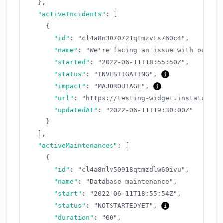
}
,
"activeIncidents"
:
[
{
"id"
:
"cl4a8n3070721qtmzvts760c4"
,
"name"
:
"We're facing an issue with our AP
"started"
:
"2022-06-11T18:55:50Z"
,
"status"
:
"INVESTIGATING"
,
"impact"
:
"MAJOROUTAGE"
,
"url"
:
"https://testing-widget.instatus.co
"updatedAt"
:
"2022-06-11T19:30:00Z"
}
]
,
"activeMaintenances"
:
[
{
"id"
:
"cl4a8nlv50918qtmzdlw60ivu"
,
"name"
:
"Database maintenance"
,
"start"
:
"2022-06-11T18:55:54Z"
,
"status"
:
"NOTSTARTEDYET"
,
"duration"
:
"60"
,